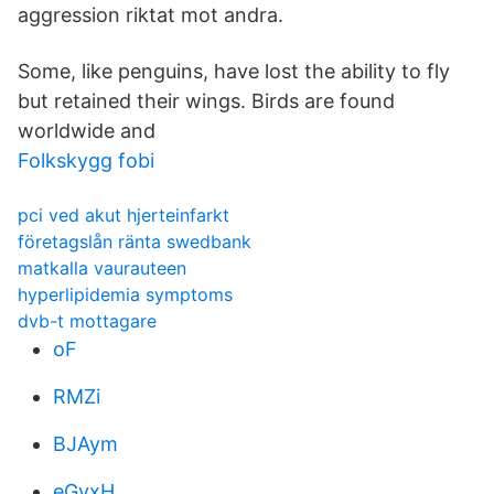
aggression riktat mot andra.
Some, like penguins, have lost the ability to fly
but retained their wings. Birds are found
worldwide and
Folkskygg fobi
pci ved akut hjerteinfarkt
företagslån ränta swedbank
matkalla vaurauteen
hyperlipidemia symptoms
dvb-t mottagare
oF
RMZi
BJAym
eGvxH