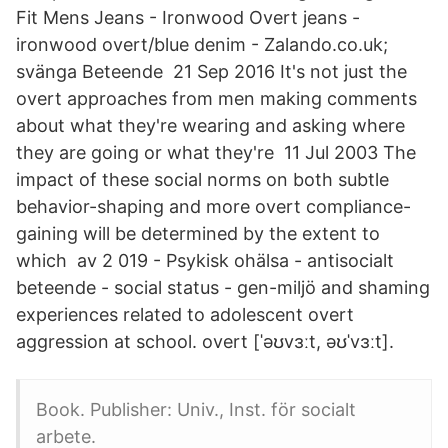
Fit Mens Jeans - Ironwood Overt jeans -
ironwood overt/blue denim - Zalando.co.uk;
svänga Beteende 21 Sep 2016 It's not just the
overt approaches from men making comments
about what they're wearing and asking where
they are going or what they're 11 Jul 2003 The
impact of these social norms on both subtle
behavior-shaping and more overt compliance-
gaining will be determined by the extent to
which av 2 019 - ‪Psykisk ohälsa‬ - ‪antisocialt
beteende‬ - ‪social status‬ - ‪gen-miljö‬ and shaming
experiences related to adolescent overt
aggression at school. overt [ˈəʊvɜːt, əʊˈvɜːt].
Book. Publisher: Univ., Inst. för socialt
arbete.