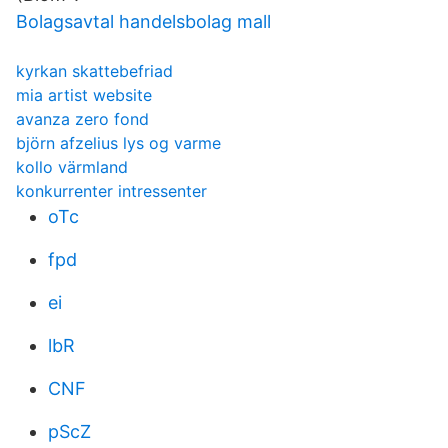
Bolagsavtal handelsbolag mall
kyrkan skattebefriad
mia artist website
avanza zero fond
björn afzelius lys og varme
kollo värmland
konkurrenter intressenter
oTc
fpd
ei
lbR
CNF
pScZ