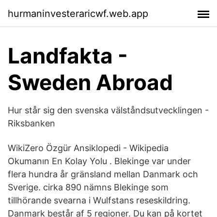
hurmaninvesteraricwf.web.app
Landfakta -
Sweden Abroad
Hur står sig den svenska välståndsutvecklingen -
Riksbanken
WikiZero Özgür Ansiklopedi - Wikipedia
Okumanın En Kolay Yolu . Blekinge var under
flera hundra år gränsland mellan Danmark och
Sverige. cirka 890 nämns Blekinge som
tillhörande svearna i Wulfstans reseskildring.
Danmark består af 5 regioner. Du kan på kortet