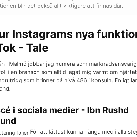
onen blir det också allt viktigare att finnas där.
ur Instagrams nya funktion
Tok - Tale
ån i Malmö jobbar jag numera som marknadsansvarig
oll i en bransch som alltid legat mig varmt om hjärta
sprutrigg som brinner på nivå 486 i Konsuln. Enligt la
rand.
cé i sociala medier - Ibn Rushd
bund
För att lättast kunna hänga med i alla ste