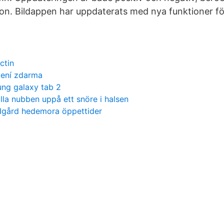
son. Bildappen har uppdaterats med nya funktioner fö
ctin
žení zdarma
ung galaxy tab 2
lla nubben uppå ett snöre i halsen
ädgård hedemora öppettider