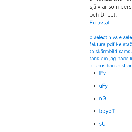
själv är som per
och Direct.
Eu avtal
p selectin vs e sele
faktura pdf ke sta
ta skärmbild sams
tänk om jag hade li
hildens handelstr
lFv
uFy
nG
bdydT
sU