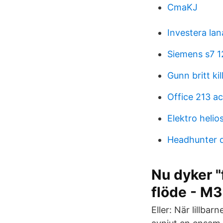
CmaKJ
Investera la
Siemens s7 
Gunn britt kil
Office 213 ac
Elektro heli
Headhunter d
Nu dyker "
flöde - M3
⁣⁣Eller: När lill