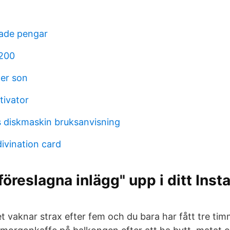
nade pengar
1200
ler son
tivator
os diskmaskin bruksanvisning
ivination card
föreslagna inlägg" upp i ditt Ins
barnet vaknar strax efter fem och du bara har fått tre t