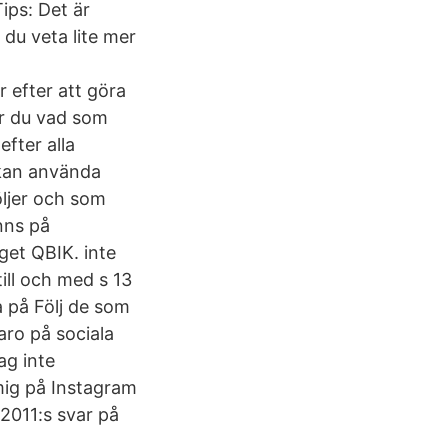
ips: Det är
 du veta lite mer
 efter att göra
år du vad som
fter alla
 kan använda
öljer och som
inns på
get QBIK. inte
ill och med s 13
 på Följ de som
aro på sociala
ag inte
mig på Instagram
 2011:s svar på