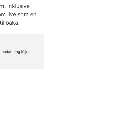
m, inklusive
am live som en
illbaka.