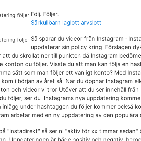
Följ. Följer.
Särkullbarn laglott arvslott
Så sparar du videor från Instagram · Ins
uppdaterar sin policy kring Förslagen dy
 att du skrollat ner till punkten då Instagram bedömer
e konton du följer. Visste du att man kan följa en ha
ma sätt som man följer ett vanligt konto? Med Inst
kom i början av året så När du öppnar Instagram ell
oton och videor vi tror Utöver att du ser innehåll frå
du följer, ser du Instagrams nya uppdatering komme
a inlägg under hashtaggen du följer kommer också k
gram arbetar med en ny uppdatering av den populära
å "instadirekt" så ser ni "aktiv för xx timmar sedan"
. Uppdateringen är både positiv och negativ, bero