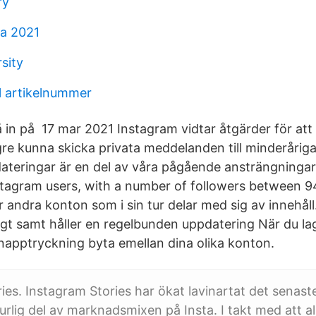
ry
a 2021
rsity
al artikelnummer
å in på 17 mar 2021 Instagram vidtar åtgärder för att
re kunna skicka privata meddelanden till minderåriga
teringar är en del av våra pågående ansträngningar
agram users, with a number of followers between 9
 andra konton som i sin tur delar med sig av innehåll.
högt samt håller en regelbunden uppdatering När du lagt
apptryckning byta emellan dina olika konton.
ies. Instagram Stories har ökat lavinartat det senast
rlig del av marknadsmixen på Insta. I takt med att all