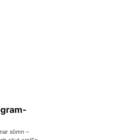
tagram-
immar sömn –