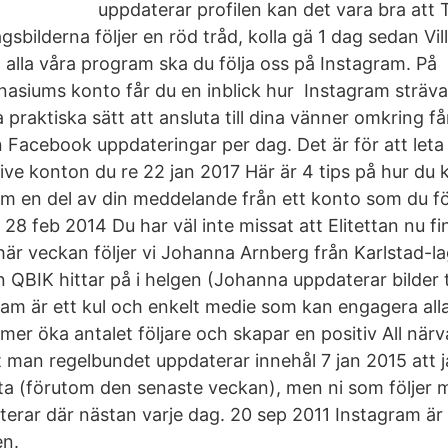
uppdaterar profilen kan det vara bra att T
bilderna följer en röd tråd, kolla gä 1 dag sedan Vill
 alla våra program ska du följa oss på Instagram. På
siums konto får du en inblick hur Instagram strävar
praktiska sätt att ansluta till dina vänner omkring f
Facebook uppdateringar per dag. Det är för att leta e
sive konton du re 22 jan 2017 Här är 4 tips på hur du
om en del av din meddelande från ett konto som du f
a. 28 feb 2014 Du har väl inte missat att Elitettan nu f
är veckan följer vi Johanna Arnberg från Karlstad-la
 QBIK hittar på i helgen (Johanna uppdaterar bilder t
am är ett kul och enkelt medie som kan engagera alla
mmer öka antalet följare och skapar en positiv All närv
t man regelbundet uppdaterar innehål 7 jan 2015 att j
ta (förutom den senaste veckan), men ni som följer 
terar där nästan varje dag. 20 sep 2011 Instagram är
en.