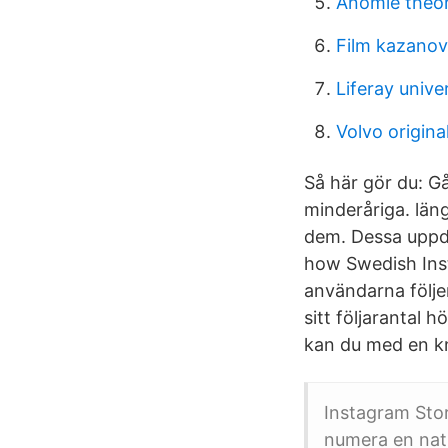
Anomie theo
Film kazanov
Liferay unive
Volvo origin
Så här gör du: G
minderåriga. läng
dem. Dessa uppda
how Swedish Inst
användarna följer
sitt följarantal 
kan du med en kn
Instagram Stor
numera en natu