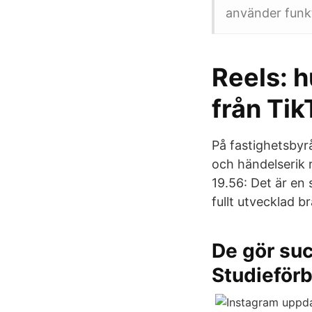
använder funkti
Reels: h
från Tik
På fastighetsbyr
och händelserik r
19.56: Det är en 
fullt utvecklad b
De gör suc
Studieför