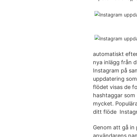
automatiskt efter
nya inlägg från d
Instagram på sam
uppdatering som 
flödet visas de f
hashtaggar som 
mycket. Populär
ditt flöde Insta
Genom att gå in p
användarens namn