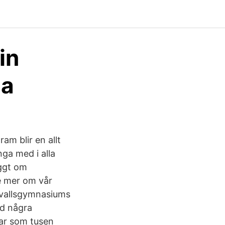
in
ia
ram blir en allt
nga med i alla
yggt om
te mer om vår
svallsgymnasiums
ed några
kar som tusen