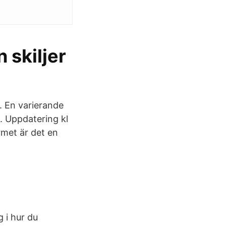
 skiljer
. En varierande
t. Uppdatering kl
rmet är det en
g i hur du