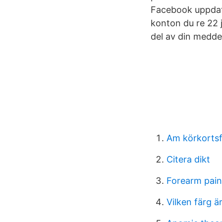
Facebook uppdater
konton du re 22 
del av din meddel
Am körkorts
Citera dikt
Forearm pain
Vilken färg ä