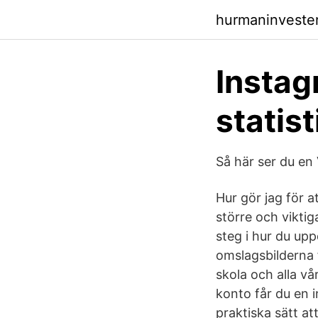
hurmaninveste
Instag
statis
Så här ser du en
Hur gör jag för at
större och viktig
steg i hur du upp
omslagsbilderna f
skola och alla v
konto får du en 
praktiska sätt at