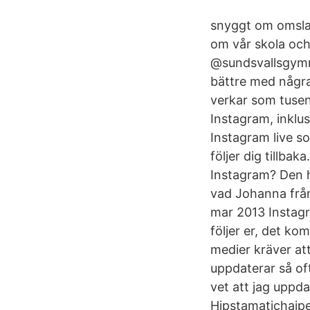
snyggt om omslags
om vår skola och
@sundsvallsgymna
bättre med några 
verkar som tusen 
Instagram, inklu
Instagram live s
följer dig tillbak
Instagram? Den h
vad Johanna från
mar 2013 Instagr
följer er, det ko
medier kräver at
uppdaterar så of
vet att jag uppda
Hipstamatichajp