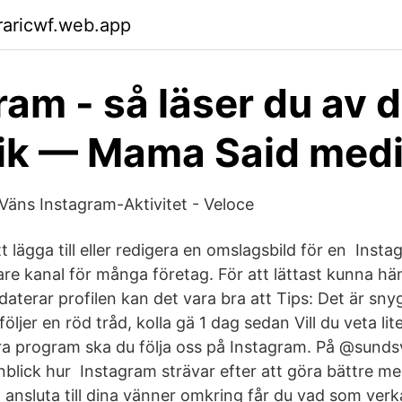
raricwf.web.app
ram - så läser du av d
tik — Mama Said med
 Väns Instagram-Aktivitet - Veloce
t lägga till eller redigera en omslagsbild för en Instag
are kanal för många företag. För att lättast kunna hä
daterar profilen kan det vara bra att Tips: Det är sn
öljer en röd tråd, kolla gä 1 dag sedan Vill du veta li
åra program ska du följa oss på Instagram. På @sund
inblick hur Instagram strävar efter att göra bättre m
t ansluta till dina vänner omkring får du vad som ver