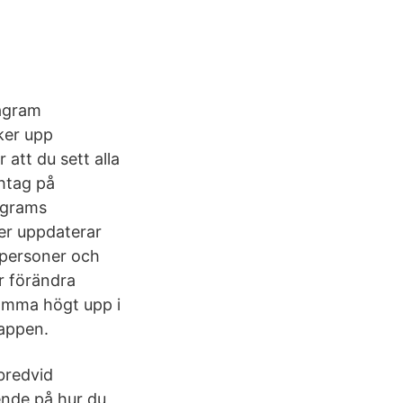
tagram
ker upp
 att du sett alla
shtag på
agrams
er uppdaterar
n personer och
r förändra
omma högt upp i
 appen.
 bredvid
ende på hur du