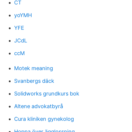
CT
yoYMH
YFE
JCdL
ccM
Motek meaning
Svanbergs däck
Solidworks grundkurs bok
Altene advokatbyrå
Cura kliniken gynekolog
Hoppa över ägglossning